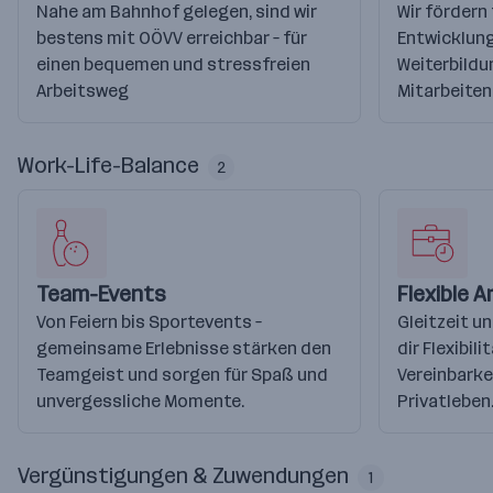
Nahe am Bahnhof gelegen, sind wir
Wir fördern
bestens mit OÖVV erreichbar – für
Entwicklung
einen bequemen und stressfreien
Weiterbildu
Arbeitsweg
Mitarbeiten
Work-Life-Balance
2
Team-Events
Flexible A
Von Feiern bis Sportevents –
Gleitzeit u
gemeinsame Erlebnisse stärken den
dir Flexibili
Teamgeist und sorgen für Spaß und
Vereinbarke
unvergessliche Momente.
Privatleben
Vergünstigungen & Zuwendungen
1