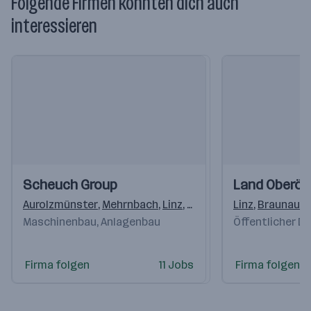
Folgende Firmen könnten dich auch
interessieren
Einblicke
Einblicke
Einblicke
Einblicke
Scheuch Group
Land Oberös
Videos
Videos
Aurolzmünster
,
Mehrnbach
,
Linz
,
Wels
,
Lauenau
Linz
,
,
Braunau a
Paris
,
Kri
Maschinenbau, Anlagenbau
Öffentlicher D
Firma folgen
11 Jobs
Firma folgen