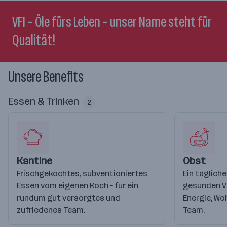
VFI – Öle fürs Leben – unser Name steht für
Qualität!
Unsere Benefits
Essen & Trinken
2
Kantine
Obst
Frischgekochtes, subventioniertes
Ein täglich
Essen vom eigenen Koch – für ein
gesunden Vi
rundum gut versorgtes und
Energie, Wo
zufriedenes Team.
Team.