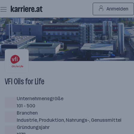
Zum
Anmelden
Seiteninhalt
springen
VFI Oils for Life
Unternehmensgröße
101 - 500
Branchen
Industrie, Produktion, Nahrungs-, Genussmittel
Gründungsjahr