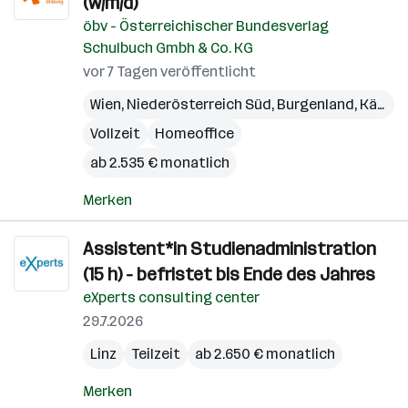
(w/m/d)
öbv - Österreichischer Bundesverlag
Schulbuch Gmbh & Co. KG
vor 7 Tagen veröffentlicht
Wien
,
Niederösterreich Süd
,
Burgenland
,
Kärnten
Vollzeit
Homeoffice
ab 2.535 € monatlich
Merken
Assistent*in Studienadministration
(15 h) - befristet bis Ende des Jahres
eXperts consulting center
29.7.2026
Linz
Teilzeit
ab 2.650 € monatlich
Merken