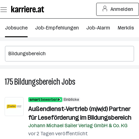
Zum
Anmelden
Seiteninhalt
springen
Jobsuche
Job-Empfehlungen
Job-Alarm
Merkliste
175
Bildungsbereich
Jobs
175
Bildungsbereich
Jobs
Einblicke
Außendienst-Vertrieb (m/w/d) Partner
für Leseförderung im Bildungsbereich
Johann Michael Sailer Verlag GmbH & Co. KG
vor 2 Tagen veröffentlicht