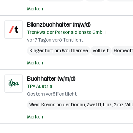
Merken
Bilanzbuchhalter (m/w/d)
Trenkwalder Personaldienste GmbH
vor 7 Tagen veröffentlicht
Klagenfurt am Wörthersee
Vollzeit
Homeoff
Merken
Buchhalter (w/m/d)
TPA Austria
Gestern veröffentlicht
Wien
,
Krems an der Donau
,
Zwettl
,
Linz
,
Graz
,
Vil
Merken