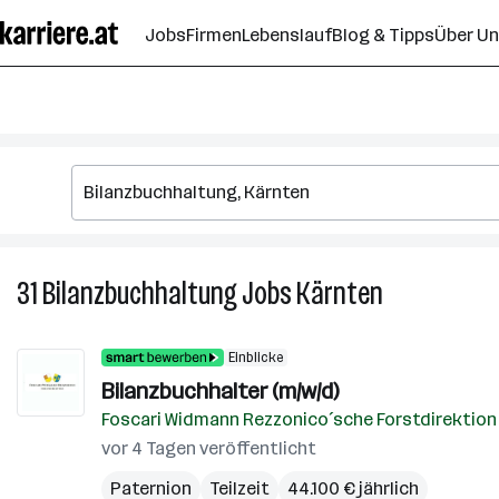
Zum
Jobs
Firmen
Lebenslauf
Blog & Tipps
Über U
Seiteninhalt
springen
31
Bilanzbuchhaltung
Jobs
Kärnten
31
Bilanzbuchha
Jobs
Einblicke
in
Bilanzbuchhalter (m/w/d)
Kärnten
Foscari Widmann Rezzonico´sche Forstdirektion
vor 4 Tagen veröffentlicht
Paternion
Teilzeit
44.100 € jährlich