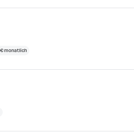
 € monatlich
h