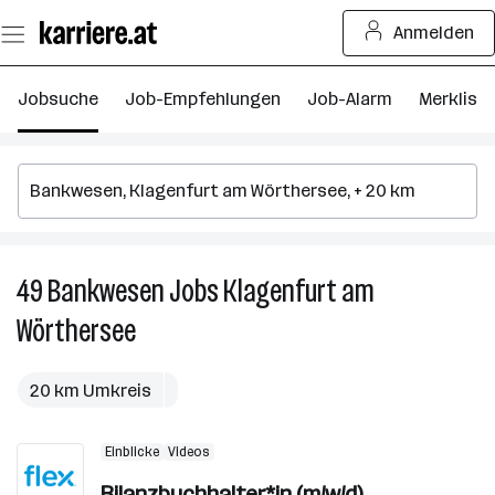
Zum
Anmelden
Seiteninhalt
springen
Jobsuche
Job-Empfehlungen
Job-Alarm
Merkliste
49
Bankwesen
Jobs
Klagenfurt am
4
B
Wörthersee
J
in
K
20 km Umkreis
a
W
Einblicke
Videos
Bilanzbuchhalter*in (m/w/d)