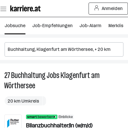
Zum
Anmelden
Seiteninhalt
springen
Jobsuche
Job-Empfehlungen
Job-Alarm
Merkliste
27
Buchhaltung
Jobs
Klagenfurt am
27
B
Wörthersee
J
in
K
20 km Umkreis
a
W
Einblicke
Bilanzbuchhalter/in (w/m/d)