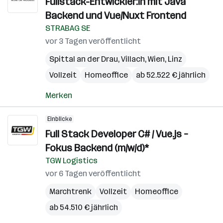
Fullstack-Entwickler:in mit Java
Backend und Vue/Nuxt Frontend
STRABAG SE
vor 3 Tagen veröffentlicht
Spittal an der Drau
,
Villach
,
Wien
,
Linz
Vollzeit
Homeoffice
ab 52.522 € jährlich
Merken
Einblicke
Full Stack Developer C# / Vue.js –
Fokus Backend (m/w/d)*
TGW Logistics
vor 6 Tagen veröffentlicht
Marchtrenk
Vollzeit
Homeoffice
ab 54.510 € jährlich