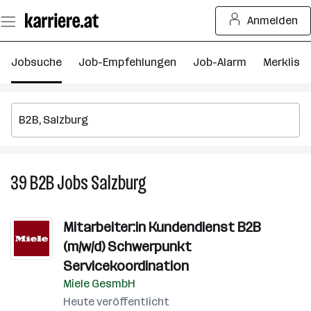
Zum
Anmelden
Seiteninhalt
springen
Jobsuche
Job-Empfehlungen
Job-Alarm
Merkliste
39
B2B
Jobs
Salzburg
39
B2B
Jobs
Mitarbeiter:in Kundendienst B2B
in
(m/w/d) Schwerpunkt
Salzburg
Servicekoordination
Miele GesmbH
Heute veröffentlicht