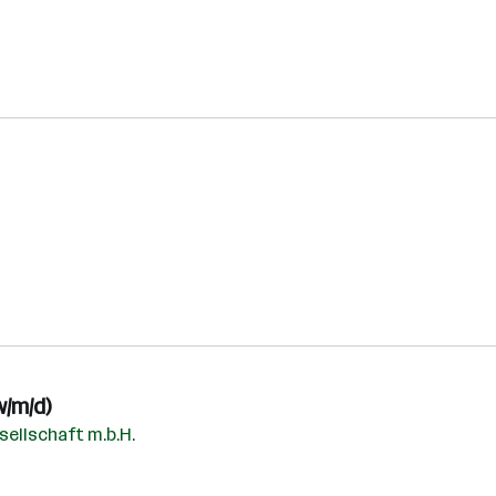
w/m/d)
ellschaft m.b.H.