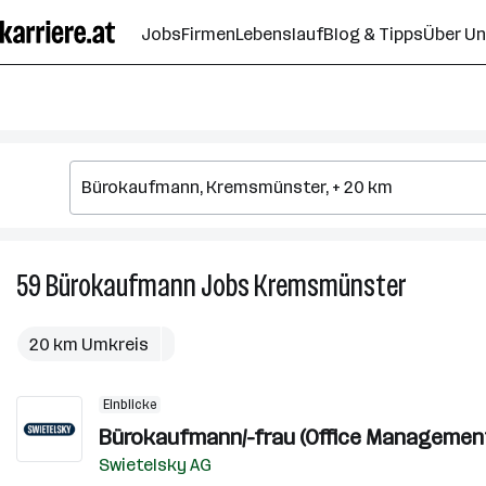
Zum
Jobs
Firmen
Lebenslauf
Blog & Tipps
Über U
Seiteninhalt
springen
59
Bürokaufmann
Jobs
Kremsmünster
59
Bürokauf
Jobs
20 km Umkreis
in
Kremsmün
Einblicke
Bürokaufmann/-frau (Office Managemen
Swietelsky AG