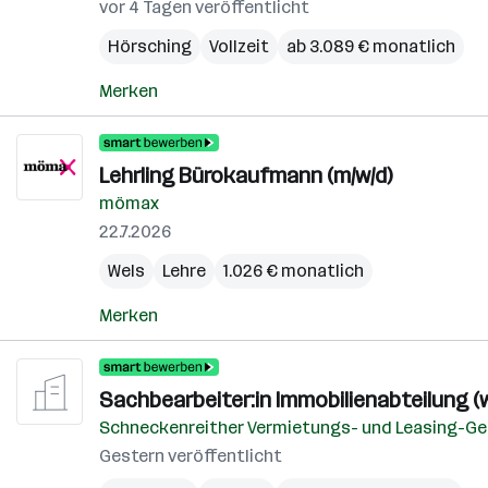
vor 4 Tagen veröffentlicht
Hörsching
Vollzeit
ab 3.089 € monatlich
Merken
Lehrling Bürokaufmann (m/w/d)
mömax
22.7.2026
Wels
Lehre
1.026 € monatlich
Merken
Sachbearbeiter:in Immobilienabteilung (
Schneckenreither Vermietungs- und Leasing-Ges
Gestern veröffentlicht