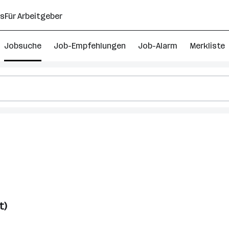
ns
Für Arbeitgeber
Jobsuche
Job-Empfehlungen
Job-Alarm
Merkliste
mann
ster
t)