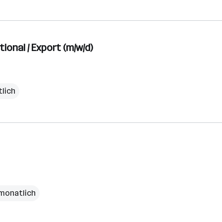
onal / Export (m/w/d)
lich
 monatlich