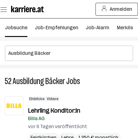
Zum
Anmelden
Seiteninhalt
springen
Jobsuche
Job-Empfehlungen
Job-Alarm
Merkliste
52
Ausbildung Bäcker
Jobs
52
Ausbildung
Bäcker
Einblicke
Videos
Jobs
Lehrling Konditor:in
Billa AG
vor 6 Tagen veröffentlicht
Feldkirchen
Lehre
1.350 € monatlich