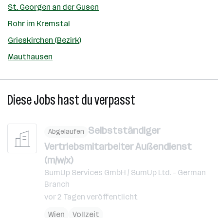
St. Georgen an der Gusen
Rohr im Kremstal
Grieskirchen (Bezirk)
Mauthausen
Diese Jobs hast du verpasst
Selbstständiger
Abgelaufen
Vertriebsmitarbeiter Außendienst
(m/w/x)
SumUp Services GmbH / SumUp Ltd. - German
Branch
vor 2 Tagen veröffentlicht
Wien
Vollzeit