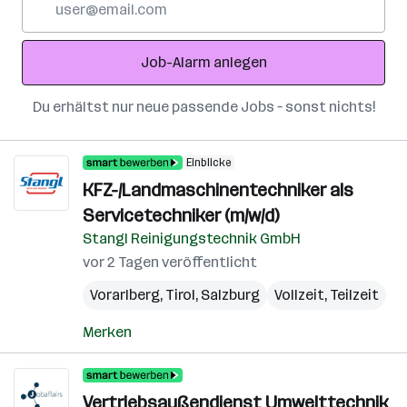
Mail-
Adresse
Job-Alarm anlegen
Du erhältst nur neue passende Jobs – sonst nichts!
Einblicke
KFZ-/Landmaschinentechniker als
Servicetechniker (m/w/d)
Stangl Reinigungstechnik GmbH
vor 2 Tagen veröffentlicht
Vorarlberg
,
Tirol
,
Salzburg
Vollzeit, Teilzeit
Merken
Vertriebsaußendienst Umwelttechnik