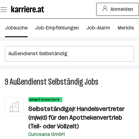
Zum
Anmelden
Seiteninhalt
springen
Jobsuche
Job-Empfehlungen
Job-Alarm
Merkliste
9
Außendienst Selbständig
Jobs
9
Außendienst
Selbständig
Jobs
Selbstständige/r Handelsvertreter
(m/w/d) für den Apothekenvertrieb
(Teil- oder Vollzeit)
Curosana GmbH