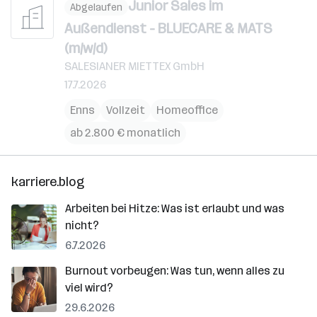
Junior Sales im
Abgelaufen
Außendienst - BLUECARE & MATS
(m/w/d)
SALESIANER MIETTEX GmbH
17.7.2026
Enns
Vollzeit
Homeoffice
ab 2.800 € monatlich
karriere.blog
Arbeiten bei Hitze: Was ist erlaubt und was
nicht?
6.7.2026
Burnout vorbeugen: Was tun, wenn alles zu
viel wird?
29.6.2026