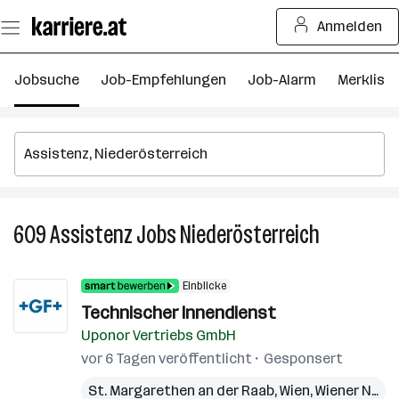
Zum
Anmelden
Seiteninhalt
springen
Jobsuche
Job-Empfehlungen
Job-Alarm
Merkliste
609
Assistenz
Jobs
Niederösterreich
609
Assistenz
Jobs
Einblicke
in
Technischer Innendienst
Niederöster
Uponor Vertriebs GmbH
vor 6 Tagen veröffentlicht
Gesponsert
St. Margarethen an der Raab
,
Wien
,
Wiener Neudorf