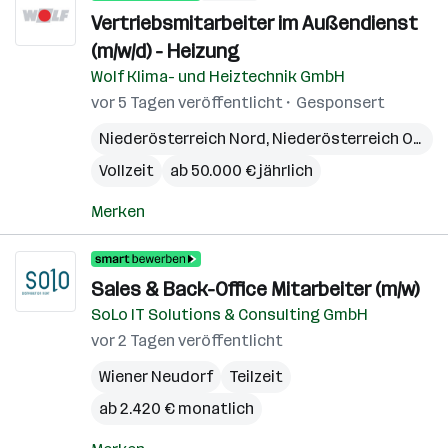
Vertriebsmitarbeiter im Außendienst
(m/w/d) - Heizung
Wolf Klima- und Heiztechnik GmbH
vor 5 Tagen veröffentlicht
Gesponsert
Niederösterreich Nord
,
Niederösterreich Ost
,
N
Vollzeit
ab 50.000 € jährlich
Merken
Sales & Back-Office Mitarbeiter (m/w)
SoLo IT Solutions & Consulting GmbH
vor 2 Tagen veröffentlicht
Wiener Neudorf
Teilzeit
ab 2.420 € monatlich