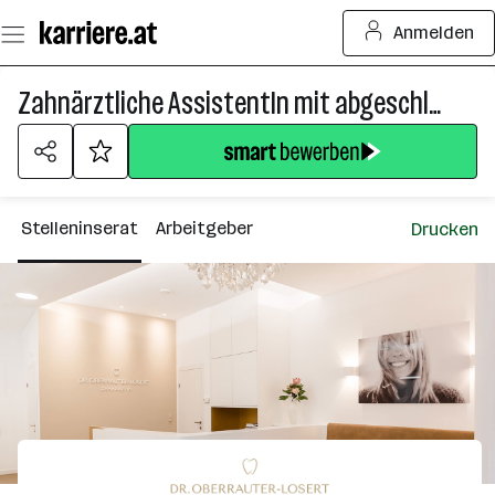
Zum
Anmelden
Seiteninhalt
springen
Zahnärztliche AssistentIn mit abgeschlossener Mundhygieneausbildung
Stelleninserat
Arbeitgeber
Drucken