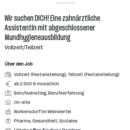
Wir suchen DICH! Eine zahnärztliche
AssistentIn mit abgeschlossener
Mundhygieneausbildung
Vollzeit/Teilzeit
Über den Job
A
Vollzeit (Festanstellung), Teilzeit (Festanstellung)
n
G
ab 2.500 € monatlich
s
e
P
Berufseinstieg, Berufserfahrung
t
h
o
e
A
On-site
a
s
l
r
l
D
Wolkersdorf im Weinviertel
i
l
b
t
i
t
B
Pharma, Gesundheit, Soziales
u
e
e
i
e