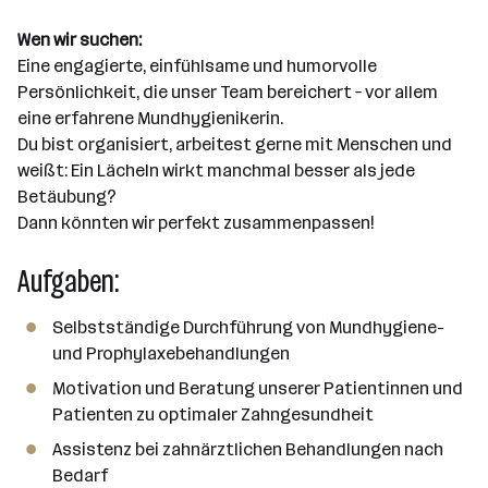
n
e
Wen wir suchen:
n
Eine engagierte, einfühlsame und humorvolle
a
Persönlichkeit, die unser Team bereichert – vor allem
n
eine erfahrene Mundhygienikerin.
z
Du bist organisiert, arbeitest gerne mit Menschen und
a
weißt: Ein Lächeln wirkt manchmal besser als jede
h
Betäubung?
l
Dann könnten wir perfekt zusammenpassen!
Aufgaben:
Selbstständige Durchführung von Mundhygiene-
und Prophylaxebehandlungen
Motivation und Beratung unserer Patientinnen und
Patienten zu optimaler Zahngesundheit
Assistenz bei zahnärztlichen Behandlungen nach
Bedarf