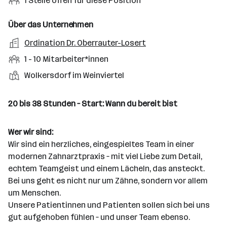
n
i
O
1 Stelle offen für diese Position
n
o
r
g
t
f
s
n
u
s
s
f
Über das Unternehmen
t
s
f
a
m
e
o
A
Ordination Dr. Oberrauter-Losert
e
s
r
o
n
r
r
b
f
M
1 - 10 Mitarbeiter*innen
t
d
e
t
b
e
e
i
e
S
S
Wolkersdorf im Weinviertel
e
n
l
t
l
t
t
i
e
d
a
l
e
a
t
20 bis 38 Stunden – Start: Wann du bereit bist
e
r
l
n
g
r
b
l
d
e
e
Wer wir sind:
e
o
b
i
Wir sind ein herzliches, eingespieltes Team in einer
n
r
e
t
modernen Zahnarztpraxis – mit viel Liebe zum Detail,
t
r
e
echtem Teamgeist und einem Lächeln, das ansteckt.
e
r
Bei uns geht es nicht nur um Zähne, sondern vor allem
*
um Menschen.
i
Unsere Patientinnen und Patienten sollen sich bei uns
n
gut aufgehoben fühlen – und unser Team ebenso.