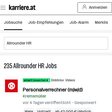
Zum
Anmelden
Seiteninhalt
springen
Jobsuche
Job-Empfehlungen
Job-Alarm
Merkliste
235
Allrounder HR
Jobs
235
Allrounder
HR
Einblicke
Videos
Jobs
Personalverrechner (m/w/d)
Kremsmüller
vor 4 Tagen veröffentlicht
Gesponsert
Wels
Vollzeit
ab 42.000 € jährlich