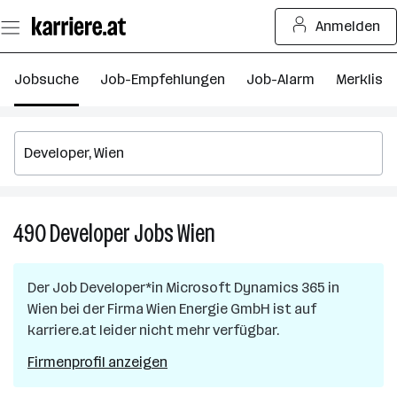
Zum
Anmelden
Seiteninhalt
springen
Jobsuche
Job-Empfehlungen
Job-Alarm
Merkliste
490
Developer
Jobs
Wien
490
Developer
Jobs
Der Job
Developer*in Microsoft Dynamics 365
in
in
Wien
bei der Firma
Wien Energie GmbH
ist auf
Wien
karriere.at leider nicht mehr verfügbar.
Firmenprofil anzeigen