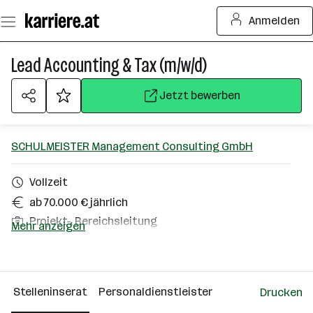
Zum
Anmelden
Seiteninhalt
springen
Lead Accounting & Tax (m/w/d)
Jetzt bewerben
SCHULMEISTER Management Consulting GmbH
Vollzeit
ab 70.000 € jährlich
Projekt-, Bereichsleitung
Mehr anzeigen
Wels
Über das Unternehmen
Stelleninserat
Personaldienstleister
Drucken
Wien