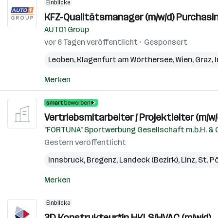
Einblicke
KFZ-Qualitätsmanager (m/w/d) Purchasin
AUTO1 Group
vor 6 Tagen veröffentlicht
Gesponsert
Leoben
,
Klagenfurt am Wörthersee
,
Wien
,
Graz
,
Merken
Vertriebsmitarbeiter / Projektleiter (m/w/
"FORTUNA" Sportwerbung Gesellschaft m.b.H. & 
Gestern veröffentlicht
Innsbruck
,
Bregenz
,
Landeck (Bezirk)
,
Linz
,
St. P
Merken
Einblicke
3D Konstrukteur*in HKLS/HVAC (m/w/d)