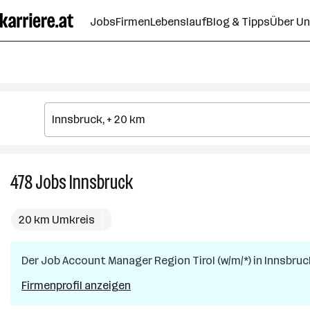
Zum
Jobs
Firmen
Lebenslauf
Blog & Tipps
Über U
Seiteninhalt
springen
478
Jobs
Innsbruck
478
Jobs
in
20 km Umkreis
Innsbruck
Der Job
Account Manager Region Tirol (w/m/*)
in
Innsbruc
Firmenprofil anzeigen