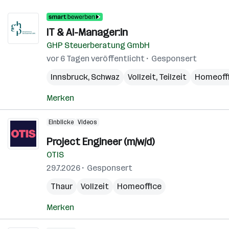
IT & AI-Manager:in
GHP Steuerberatung GmbH
vor 6 Tagen veröffentlicht
Gesponsert
Innsbruck
,
Schwaz
Vollzeit, Teilzeit
Homeoff
Merken
Einblicke
Videos
Project Engineer (m/w/d)
OTIS
29.7.2026
Gesponsert
Thaur
Vollzeit
Homeoffice
Merken