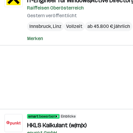
IT-Engineer für Windows/Active Directory
Raiffeisen Oberösterreich
Gestern veröffentlicht
Innsbruck
,
Linz
Vollzeit
ab 45.800 € jährlich
Merken
Einblicke
HKLS Kalkulant (w/m/x)
epunkt GmbH