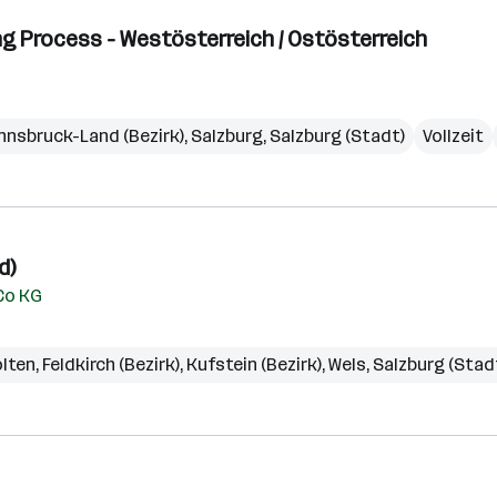
g Process - Westösterreich / Ostösterreich
Innsbruck-Land (Bezirk)
,
Salzburg
,
Salzburg (Stadt)
Vollzeit
d)
Co KG
ölten
,
Feldkirch (Bezirk)
,
Kufstein (Bezirk)
,
Wels
,
Salzburg (Stad