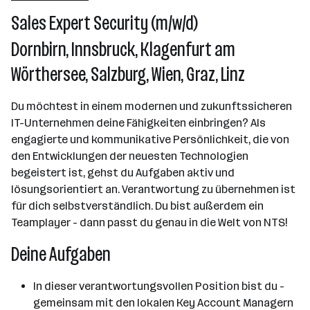
Über das Unternehmen
Sales Expert Security (m/w/d)
501 - 2500 Mitarbeiter*innen
Dornbirn, Innsbruck, Klagenfurt am
Grambach bei Graz
Wörthersee, Salzburg, Wien, Graz, Linz
Du möchtest in einem modernen und zukunftssicheren
IT-Unternehmen deine Fähigkeiten einbringen? Als
engagierte und kommunikative Persönlichkeit, die von
den Entwicklungen der neuesten Technologien
begeistert ist, gehst du Aufgaben aktiv und
lösungsorientiert an. Verantwortung zu übernehmen ist
für dich selbstverständlich. Du bist außerdem ein
Teamplayer - dann passt du genau in die Welt von NTS!
Deine Aufgaben
In dieser verantwortungsvollen Position bist du -
gemeinsam mit den lokalen Key Account Managern