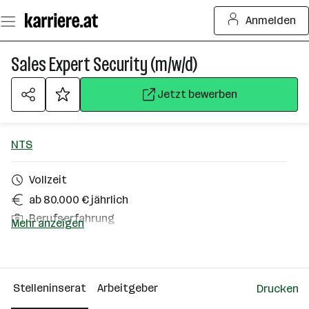
Zum
Anmelden
Seiteninhalt
springen
Sales Expert Security (m/w/d)
Jetzt bewerben
NTS
Vollzeit
ab 80.000 € jährlich
Berufserfahrung
Mehr anzeigen
Homeoffice möglich
Dornbirn, Innsbruck, Klagenfurt am Wörthersee,
Salzburg, Wien, Graz, Linz
Stelleninserat
Arbeitgeber
Drucken