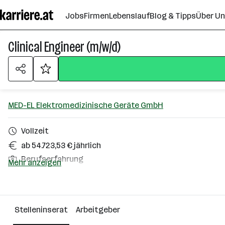
Zum
Jobs
Firmen
Lebenslauf
Blog & Tipps
Über U
Seiteninhalt
springen
Clinical Engineer (m/w/d)
MED-EL Elektromedizinische Geräte GmbH
Vollzeit
ab 54.723,53 € jährlich
Berufserfahrung
Mehr anzeigen
Innsbruck
Über das Unternehmen
Stelleninserat
Arbeitgeber
2501 - 10000 Mitarbeiter*innen