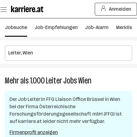
Zum
Anmelden
Seiteninhalt
springen
Jobsuche
Job-Empfehlungen
Job-Alarm
Merkliste
Mehr als 1.000
Leiter
Jobs
Wien
Mehr
als
1.000
Der Job
Leiter:in FFG Liaison Office Brüssel
in
Wien
Leiter
bei der Firma
Österreichische
Jobs
Forschungsförderungsgesellschaft mbH (FFG)
ist
in
auf karriere.at leider nicht mehr verfügbar.
Wien
Firmenprofil anzeigen