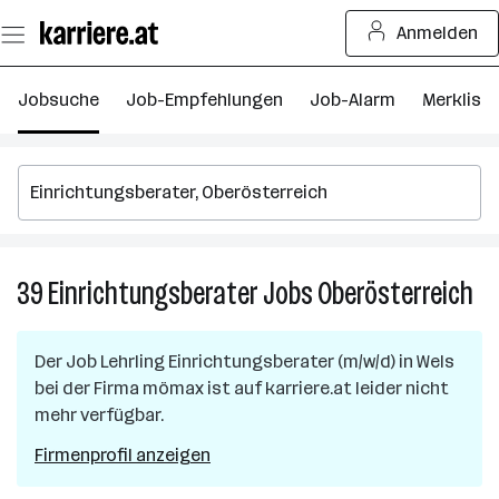
Zum
Anmelden
Seiteninhalt
springen
Jobsuche
Job-Empfehlungen
Job-Alarm
Merkliste
39
Einrichtungsberater
Jobs
Oberösterreich
39
Ein
Jo
Der Job
Lehrling Einrichtungsberater (m/w/d)
in
Wels
in
bei der Firma
mömax
ist auf karriere.at leider nicht
Ob
mehr verfügbar.
Firmenprofil anzeigen