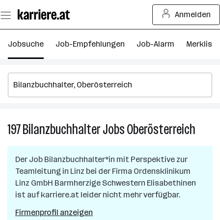
Zum
Anmelden
Seiteninhalt
springen
Jobsuche
Job-Empfehlungen
Job-Alarm
Merkliste
197
Bilanzbuchhalter
Jobs
Oberösterreich
197
Bilanz
Jobs
Der Job
Bilanzbuchhalter*in mit Perspektive zur
in
Teamleitung
in
Linz
bei der Firma
Ordensklinikum
Oberös
Linz GmbH Barmherzige Schwestern Elisabethinen
ist auf karriere.at leider nicht mehr verfügbar.
Firmenprofil anzeigen