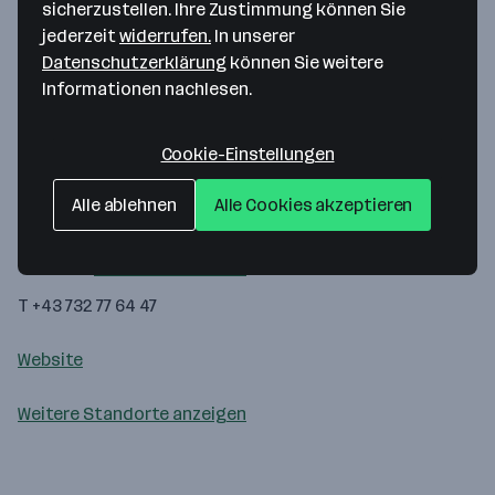
sicherzustellen. Ihre Zustimmung können Sie
jederzeit
widerrufen.
In unserer
Datenschutzerklärung
können Sie weitere
Informationen nachlesen.
Cookie-Einstellungen
Map data ©2026 Google
Likra Tierernährung GmbH
Alle ablehnen
Alle Cookies akzeptieren
Ignaz-Mayer-Str. 12
4021 Linz
— Route berechnen
T +43 732 77 64 47
Website
Weitere Standorte anzeigen