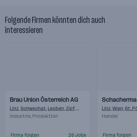
Folgende Firmen könnten dich auch
interessieren
Einblicke
Einblicke
Einblicke
Einblicke
Brau Union Österreich AG
Schacherma
Videos
Videos
Linz
,
Schwechat
,
Leoben
,
Zipf
,
Graz
,
Erlauf
,
Linz
Schladming
,
Wien
,
St. P
,
Ha
Industrie, Produktion
Handel
Firma folgen
26 Jobs
Firma folgen