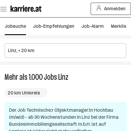
Zum
Anmelden
Seiteninhalt
springen
Jobsuche
Job-Empfehlungen
Job-Alarm
Merkliste
Mehr als 1.000
Jobs
Linz
Mehr
als
1.000
20 km Umkreis
Jobs
in
Der Job
Technische:r Objektmanager:in Hochbau
Linz
(m/w/d) - ab 30 Wochenstunden
in
Linz
bei der Firma
Bundesimmobiliengesellschaft m.b.H.
ist auf