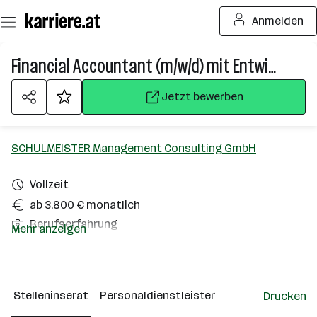
Zum
Anmelden
Seiteninhalt
springen
Financial Accountant (m/w/d) mit Entwicklungsperspektive
Jetzt bewerben
SCHULMEISTER Management Consulting GmbH
Vollzeit
ab 3.800 € monatlich
Berufserfahrung
Mehr anzeigen
Homeoffice möglich
Innsbruck
Stelleninserat
Personaldienstleister
Drucken
Über das Unternehmen