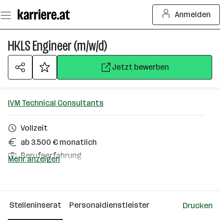
Zum
Anmelden
Seiteninhalt
springen
HKLS Engineer (m/w/d)
Jetzt bewerben
IVM Technical Consultants
Vollzeit
ab 3.500 € monatlich
Berufserfahrung
Mehr anzeigen
Bezirk Baden
Über das Unternehmen
Stelleninserat
Personaldienstleister
Drucken
Wien Vösendorf