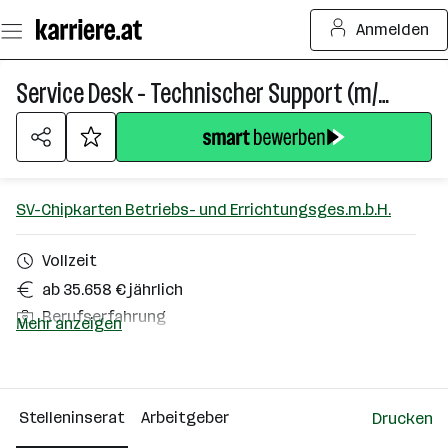
Zum
Anmelden
Seiteninhalt
springen
Service Desk - Technischer Support (m/w/d)
SV-Chipkarten Betriebs- und Errichtungsges.m.b.H.
Vollzeit
ab 35.658 € jährlich
Berufserfahrung
Mehr anzeigen
Homeoffice möglich
Wien
Stelleninserat
Arbeitgeber
Drucken
Über das Unternehmen