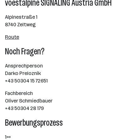
voestalpine SIGNALING Austria GmbH
Alpinestraße 1
8740 Zeltweg
Route
Noch Fragen?
Ansprechperson
Darko Preloznik
+43 50304 15 72651
Fachbereich
Oliver Schmiedbauer
+43 50304 28 179
Bewerbungsprozess
1→