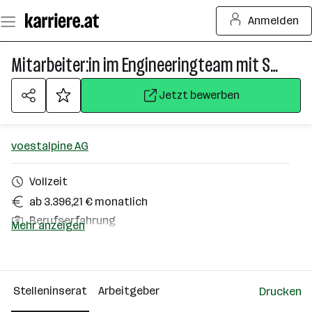
Zum
Anmelden
Seiteninhalt
springen
Mitarbeiter:in im Engineeringteam mit Schwerpunkt Technische Dokumentation
Jetzt bewerben
voestalpine AG
Vollzeit
ab 3.396,21 € monatlich
Berufserfahrung
Mehr anzeigen
Homeoffice möglich
Zeltweg
Stelleninserat
Arbeitgeber
Drucken
Über das Unternehmen