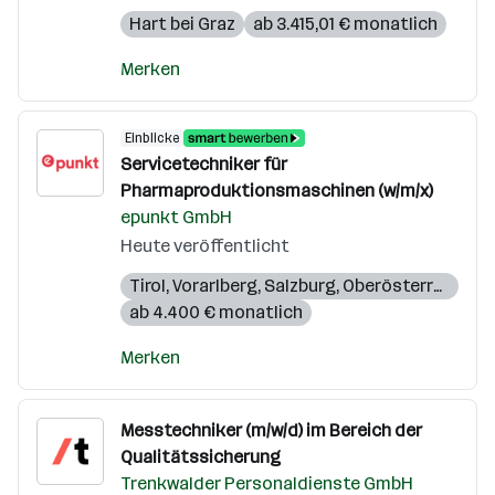
Hart bei Graz
ab 3.415,01 € monatlich
Merken
Einblicke
Servicetechniker für
Pharmaproduktionsmaschinen (w/m/x)
epunkt GmbH
Heute veröffentlicht
Tirol
,
Vorarlberg
,
Salzburg
,
Oberösterreich
,
Kä
ab 4.400 € monatlich
Merken
Messtechniker (m/w/d) im Bereich der
Qualitätssicherung
Trenkwalder Personaldienste GmbH