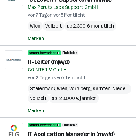
Max Perutz Labs Support GmbH
vor 7 Tagen veröffentlicht
Wien
Vollzeit
ab 2.300 € monatlich
Merken
Einblicke
IT-Leiter (m/w/d)
GOiNTERIM GmbH
vor 2 Tagen veröffentlicht
Steiermark
,
Wien
,
Voralberg
,
Kärnten
,
Niederösterreich
Vollzeit
ab 120.000 € jährlich
Merken
Einblicke
IT Application Manager:in (m/w/d)