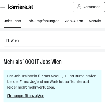
Zum
Anmelden
Seiteninhalt
springen
Jobsuche
Job-Empfehlungen
Job-Alarm
Merkliste
Mehr als 1.000
IT
Jobs
Wien
Mehr
als
1.000
Der Job
Trainer:in für das Modul „IT und Büro“
in
Wien
IT
bei der Firma
Jugend am Werk
ist auf karriere.at
Jobs
leider nicht mehr verfügbar.
in
Wien
Firmenprofil anzeigen