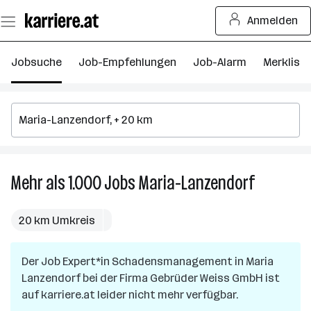
Zum
Anmelden
Seiteninhalt
springen
Jobsuche
Job-Empfehlungen
Job-Alarm
Merkliste
Mehr als 1.000
Jobs
Maria-Lanzendorf
Mehr
als
1.000
20 km Umkreis
Jobs
in
Der Job
Expert*in Schadensmanagement
in
Maria
Maria-
Lanzendorf
bei der Firma
Gebrüder Weiss GmbH
Lanzendor
ist
auf karriere.at leider nicht mehr verfügbar.