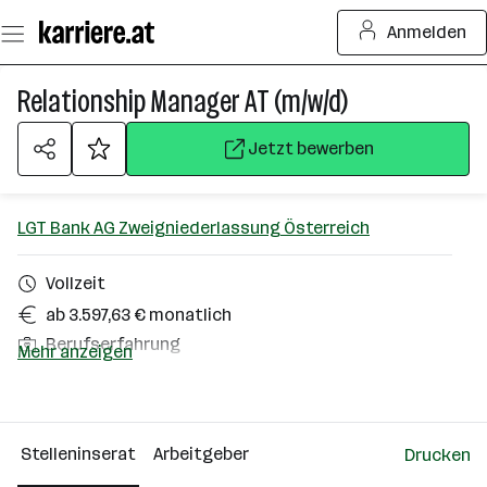
Zum
Anmelden
Seiteninhalt
springen
Relationship Manager AT (m/w/d)
Jetzt bewerben
LGT Bank AG Zweigniederlassung Österreich
Vollzeit
ab 3.597,63 € monatlich
Berufserfahrung
Mehr anzeigen
Homeoffice möglich
Salzburg (Stadt), Wien
Stelleninserat
Arbeitgeber
Drucken
Über das Unternehmen