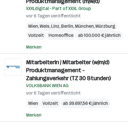
Produktmanagement (m/w/d)
XXXLdigital – Part of XXXL Group
vor 6 Tagen veröffentlicht
Wien
,
Wels
,
Linz
,
Berlin
,
München
,
Würzburg
Vollzeit
Homeoffice
ab 100.000 € jährlich
Merken
Mitarbeiterin / Mitarbeiter (w/m/d)
Produktmanagement -
Zahlungsverkehr (TZ 30 Stunden)
VOLKSBANK WIEN AG
vor 6 Tagen veröffentlicht
Wien
Vollzeit
ab 39.697,56 € jährlich
Merken