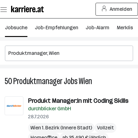
Zum
Anmelden
Seiteninhalt
springen
Jobsuche
Job-Empfehlungen
Job-Alarm
Merkliste
50
Produktmanager
Jobs
Wien
50
Produktmanager
Jobs
Produkt Manager:in mit Coding Skills
in
durchblicker GmbH
Wien
28.7.2026
Wien 1. Bezirk (Innere Stadt)
Vollzeit
Homeoffice
ab 35.490 € jährlich