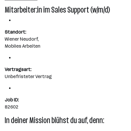
101 - 500 Mitarbeiter*innen
Mitarbeiter:in im Sales Support (w/m/d)
Wien
Standort:
Wiener Neudorf,
Mobiles Arbeiten
Vertragsart:
Unbefristeter Vertrag
Job ID:
82602
In deiner Mission blühst du auf, denn: