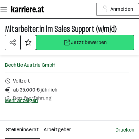
Zum
Anmelden
Seiteninhalt
springen
Mitarbeiter:in im Sales Support (w/m/d)
Jetzt bewerben
Bechtle Austria GmbH
Vollzeit
ab 35.000 € jährlich
Berufserfahrung
Mehr anzeigen
Homeoffice möglich
Wiener Neudorf
Stelleninserat
Arbeitgeber
Drucken
Über das Unternehmen