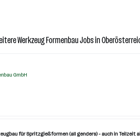
eitere Werkzeug Formenbau Jobs in Oberösterrei
menbau GmbH
zeugbau für Spritzgießformen (all genders) - auch in Teilzei