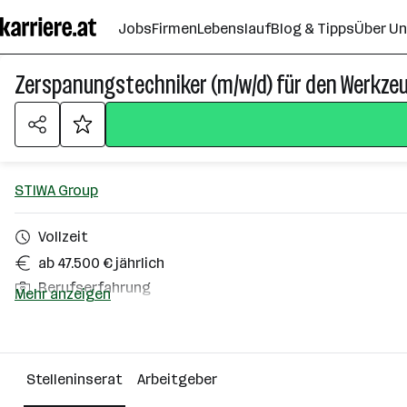
Zum
Jobs
Firmen
Lebenslauf
Blog & Tipps
Über U
Seiteninhalt
springen
Zerspanungstechniker (m/w/d) für den Werkze
STIWA Group
Vollzeit
ab 47.500 € jährlich
Berufserfahrung
Mehr anzeigen
Gampern
Über das Unternehmen
Stelleninserat
Arbeitgeber
501 - 2500 Mitarbeiter*innen