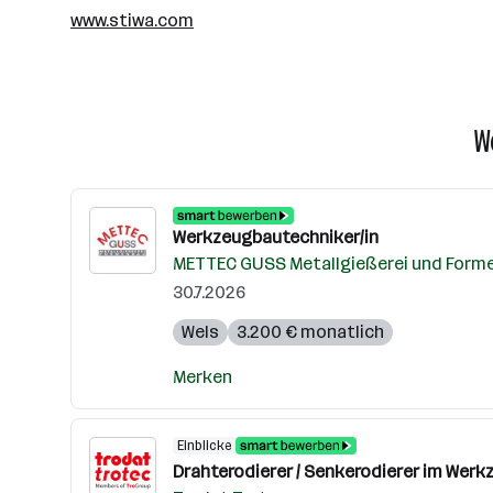
www.stiwa.com
W
Werkzeugbautechniker/in
METTEC GUSS Metallgießerei und For
30.7.2026
Wels
3.200 € monatlich
Merken
Einblicke
Drahterodierer / Senkerodierer im Werk