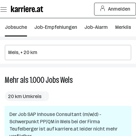
Zum
Anmelden
Seiteninhalt
springen
Jobsuche
Job-Empfehlungen
Job-Alarm
Merkliste
Mehr als 1.000
Jobs
Wels
Mehr
als
1.000
20 km Umkreis
Jobs
in
Der Job
SAP Inhouse Consultant (m/w/d) -
Wels
Schwerpunkt PP/QM
in
Wels
bei der Firma
Teufelberger
ist auf karriere.at leider nicht mehr