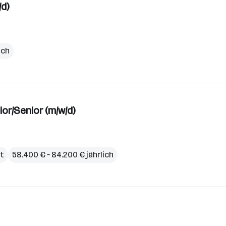
/d)
ich
or/Senior (m/w/d)
it
58.400 € – 84.200 € jährlich