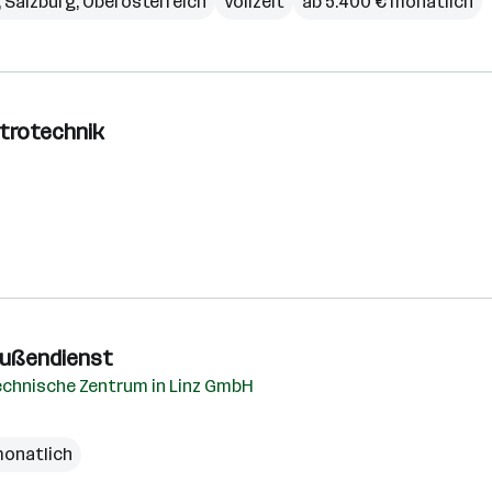
,
Salzburg
,
Oberösterreich
Vollzeit
ab 5.400 € monatlich
ktrotechnik
 Außendienst
echnische Zentrum in Linz GmbH
monatlich