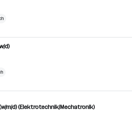
ch
w/d)
ch
w/m/d) (Elektrotechnik/Mechatronik)