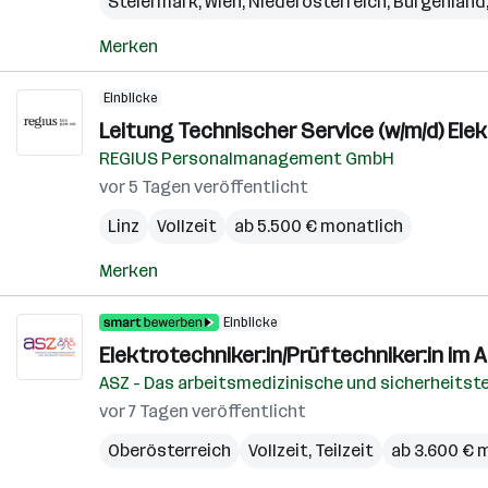
Steiermark
,
Wien
,
Niederösterreich
,
Burgenland
Merken
Einblicke
Leitung Technischer Service (w/m/d) Ele
REGIUS Personalmanagement GmbH
vor 5 Tagen veröffentlicht
Linz
Vollzeit
ab 5.500 € monatlich
Merken
Einblicke
Elektrotechniker:in/Prüftechniker:in im
ASZ - Das arbeitsmedizinische und sicherheitst
vor 7 Tagen veröffentlicht
Oberösterreich
Vollzeit, Teilzeit
ab 3.600 € 