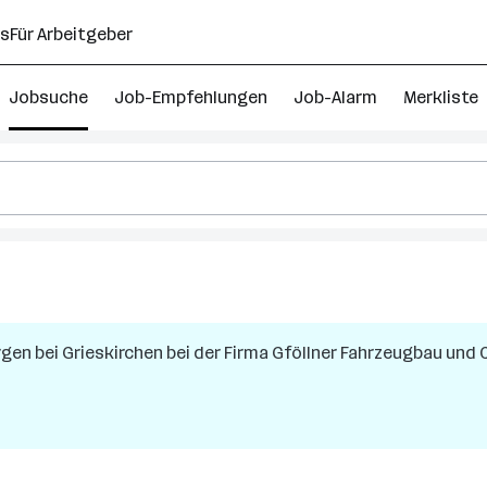
ns
Für Arbeitgeber
Jobsuche
Job-Empfehlungen
Job-Alarm
Merkliste
echnik
rgen bei Grieskirchen
bei der Firma
Gföllner Fahrzeugbau und
erreich