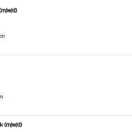
(m/w/d)
ich
ch
k (m/w/d)