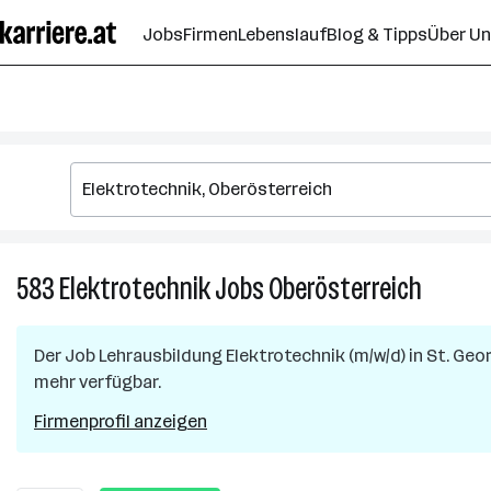
Zum
Jobs
Firmen
Lebenslauf
Blog & Tipps
Über U
Seiteninhalt
springen
583
Elektrotechnik
Jobs
Oberösterreich
583
Elektrot
Jobs
Der Job
Lehrausbildung Elektrotechnik (m/w/d)
in
St. Geo
in
mehr verfügbar.
Oberöst
Firmenprofil anzeigen