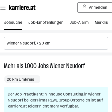
Zum
Anmelden
Seiteninhalt
springen
Jobsuche
Job-Empfehlungen
Job-Alarm
Merkliste
Mehr als 1.000
Jobs
Wiener Neudorf
Mehr
als
1.000
20 km Umkreis
Jobs
in
Der Job
Praktikant:in Inhouse Consulting
in
Wiener
Wiener
Neudorf
bei der Firma
REWE Group Österreich
Neudorf
ist auf
karriere.at leider nicht mehr verfügbar.