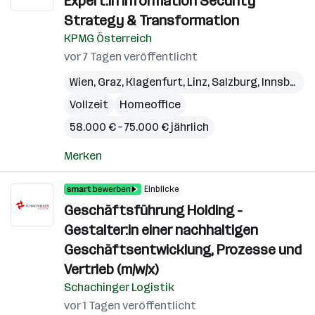
Expert:in Information Security
Strategy & Transformation
KPMG Österreich
vor 7 Tagen veröffentlicht
Wien
,
Graz
,
Klagenfurt
,
Linz
,
Salzburg
,
Innsbruck
Vollzeit
Homeoffice
58.000 € – 75.000 € jährlich
Merken
Einblicke
Geschäftsführung Holding -
Gestalter:in einer nachhaltigen
Geschäftsentwicklung, Prozesse und
Vertrieb (m/w/x)
Schachinger Logistik
vor 1 Tagen veröffentlicht