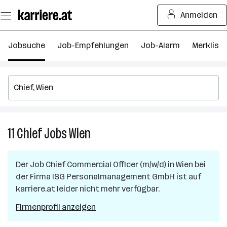
Zum
Anmelden
Seiteninhalt
springen
Jobsuche
Job-Empfehlungen
Job-Alarm
Merkliste
11
Chief
Jobs
Wien
11
Chief
Jobs
Der Job
Chief Commercial Officer (m/w/d)
in
Wien
bei
in
der Firma
ISG Personalmanagement GmbH
ist auf
Wien
karriere.at leider nicht mehr verfügbar.
Firmenprofil anzeigen