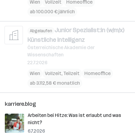
Wien
Vollzeit
Homeoffice
ab 100.000 € jährlich
Junior Spezialist:in (w/m/x)
Abgelaufen
Künstliche Intelligenz
Österreichische Akademie der
Wissenschaften
22.7.2026
Wien
Vollzeit, Teilzeit
Homeoffice
ab 3.112,58 € monatlich
karriere.blog
Arbeiten bei Hitze: Was ist erlaubt und was
nicht?
6.7.2026