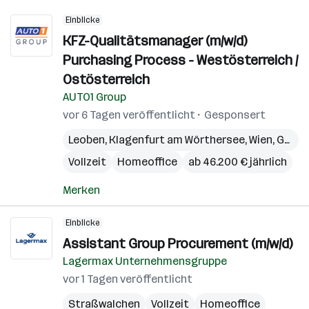
Einblicke
KFZ-Qualitätsmanager (m/w/d)
Purchasing Process - Westösterreich /
Ostösterreich
AUTO1 Group
vor 6 Tagen veröffentlicht
Gesponsert
Leoben
,
Klagenfurt am Wörthersee
,
Wien
,
Graz
,
Vollzeit
Homeoffice
ab 46.200 € jährlich
Merken
Einblicke
Assistant Group Procurement (m/w/d)
Lagermax Unternehmensgruppe
vor 1 Tagen veröffentlicht
Straßwalchen
Vollzeit
Homeoffice