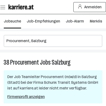
Zum
Anmelden
Seiteninhalt
springen
Jobsuche
Job-Empfehlungen
Job-Alarm
Merkliste
38
Procurement
Jobs
Salzburg
38
Procurement
Jobs
Der Job
Teamleiter Procurement (m/w/d)
in
Salzburg
in
(Stadt)
bei der Firma
Schunk Transit Systems GmbH
Salzburg
ist auf karriere.at leider nicht mehr verfügbar.
Firmenprofil anzeigen