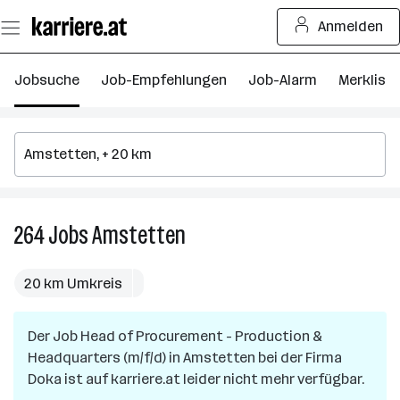
Zum
Anmelden
Seiteninhalt
springen
Jobsuche
Job-Empfehlungen
Job-Alarm
Merkliste
264
Jobs
Amstetten
264
Jobs
in
20 km Umkreis
Amstetten
Der Job
Head of Procurement - Production &
Headquarters (m/f/d)
in
Amstetten
bei der Firma
Doka
ist auf karriere.at leider nicht mehr verfügbar.