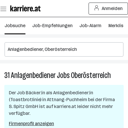
Zum
Anmelden
Seiteninhalt
springen
Jobsuche
Job-Empfehlungen
Job-Alarm
Merkliste
31
Anlagenbediener
Jobs
Oberösterreich
31
Anlagen
Jobs
Der Job
Bäcker:in als Anlagenbediener:in
in
(Toastbrotlinie)
in
Attnang-Puchheim
bei der Firma
Oberöst
S. Spitz GmbH
ist auf karriere.at leider nicht mehr
verfügbar.
Firmenprofil anzeigen