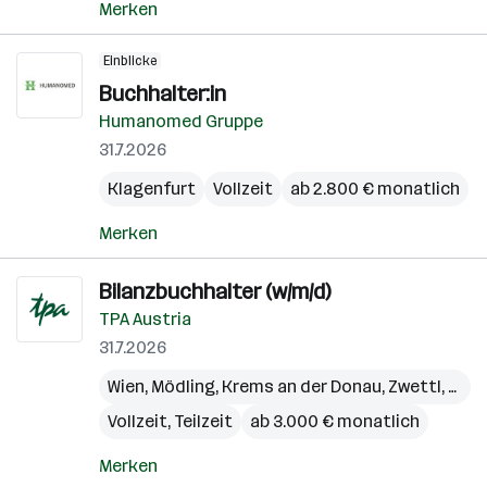
Merken
Einblicke
Buchhalter:in
Humanomed Gruppe
31.7.2026
Klagenfurt
Vollzeit
ab 2.800 € monatlich
Merken
Bilanzbuchhalter (w/m/d)
TPA Austria
31.7.2026
Wien
,
Mödling
,
Krems an der Donau
,
Zwettl
,
Sch
Vollzeit, Teilzeit
ab 3.000 € monatlich
Merken