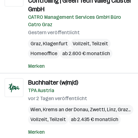
Controlling | Green Tech Valley Cluster
GmbH
CATRO Management Services GmbH Büro
Catro Graz
Gestern veröffentlicht
Graz
,
Klagenfurt
Vollzeit, Teilzeit
Homeoffice
ab 2.600 € monatlich
Merken
Buchhalter (w/m/d)
TPA Austria
vor 2 Tagen veröffentlicht
Wien
,
Krems an der Donau
,
Zwettl
,
Linz
,
Graz
,
Vil
Vollzeit, Teilzeit
ab 2.435 € monatlich
Merken