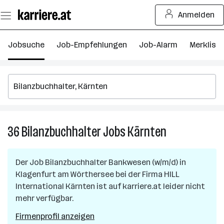
Zum
Anmelden
Seiteninhalt
springen
Jobsuche
Job-Empfehlungen
Job-Alarm
Merkliste
36
Bilanzbuchhalter
Jobs
Kärnten
36
Bilanzbuchhalt
Jobs
Der Job
Bilanzbuchhalter Bankwesen (w/m/d)
in
in
Klagenfurt am Wörthersee
bei der Firma
HILL
Kärnten
International Kärnten
ist auf karriere.at leider nicht
mehr verfügbar.
Firmenprofil anzeigen