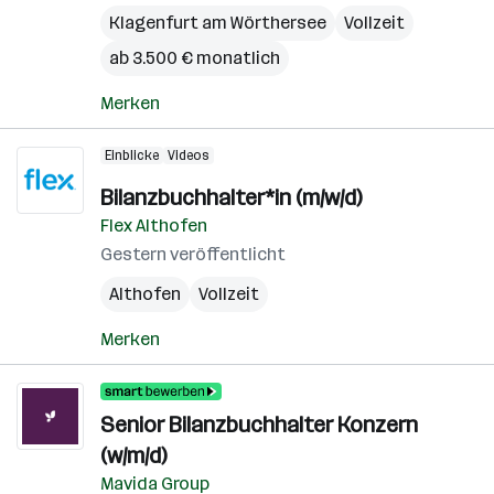
Klagenfurt am Wörthersee
Vollzeit
ab 3.500 € monatlich
Merken
Einblicke
Videos
Bilanzbuchhalter*in (m/w/d)
Flex Althofen
Gestern veröffentlicht
Althofen
Vollzeit
Merken
Senior Bilanzbuchhalter Konzern
(w/m/d)
Mavida Group