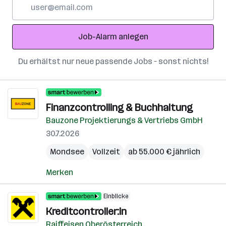
E-
Mail-
Adresse
Job-Alarm anlegen
Du erhältst nur neue passende Jobs – sonst nichts!
Finanzcontrolling & Buchhaltung
Bauzone Projektierungs & Vertriebs GmbH
30.7.2026
Mondsee
Vollzeit
ab 55.000 € jährlich
Merken
Einblicke
Kreditcontroller:in
Raiffeisen Oberösterreich