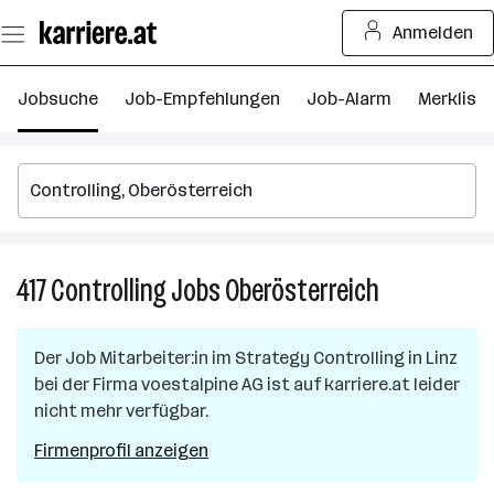
Zum
Anmelden
Seiteninhalt
springen
Jobsuche
Job-Empfehlungen
Job-Alarm
Merkliste
417
Controlling
Jobs
Oberösterreich
417
Controlling
Jobs
Der Job
Mitarbeiter:in im Strategy Controlling
in
Linz
in
bei der Firma
voestalpine AG
ist auf karriere.at leider
Oberösterreic
nicht mehr verfügbar.
Firmenprofil anzeigen