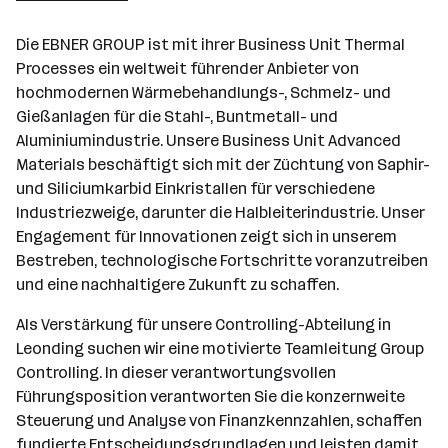
101 - 500 Mitarbeiter*innen
Die EBNER GROUP ist mit ihrer Business Unit Thermal
Leonding
Processes ein weltweit führender Anbieter von
hochmodernen Wärmebehandlungs-, Schmelz- und
Gießanlagen für die Stahl-, Buntmetall- und
Aluminiumindustrie. Unsere Business Unit Advanced
Materials beschäftigt sich mit der Züchtung von Saphir-
und Siliciumkarbid Einkristallen für verschiedene
Industriezweige, darunter die Halbleiterindustrie. Unser
Engagement für Innovationen zeigt sich in unserem
Bestreben, technologische Fortschritte voranzutreiben
und eine nachhaltigere Zukunft zu schaffen.
Als Verstärkung für unsere Controlling-Abteilung in
Leonding suchen wir eine motivierte Teamleitung Group
Controlling. In dieser verantwortungsvollen
Führungsposition verantworten Sie die konzernweite
Steuerung und Analyse von Finanzkennzahlen, schaffen
fundierte Entscheidungsgrundlagen und leisten damit