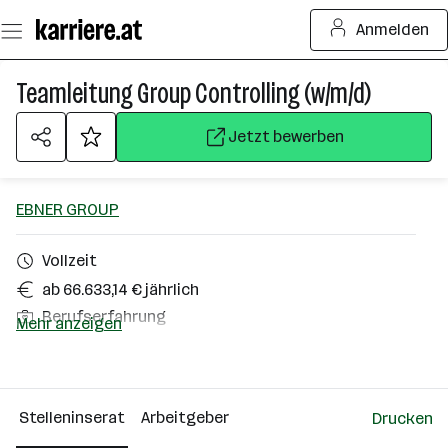
Zum
Anmelden
Seiteninhalt
springen
Teamleitung Group Controlling (w/m/d)
Jetzt bewerben
EBNER GROUP
Vollzeit
ab 66.633,14 € jährlich
Berufserfahrung
Mehr anzeigen
Homeoffice möglich
Leonding
Stelleninserat
Arbeitgeber
Drucken
Über das Unternehmen