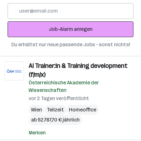
E-
Mail-
Adresse
Job-Alarm anlegen
Du erhältst nur neue passende Jobs – sonst nichts!
AI Trainer:in & Training development
(f/m/x)
Österreichische Akademie der
Wissenschaften
vor 2 Tagen veröffentlicht
Wien
Teilzeit
Homeoffice
ab 52.787,70 € jährlich
Merken