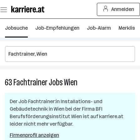
Zum
Anmelden
Seiteninhalt
springen
Jobsuche
Job-Empfehlungen
Job-Alarm
Merkliste
63
Fachtrainer
Jobs
Wien
63
Fachtrainer
Jobs
Der Job
Fachtrainer:in Installations- und
in
Gebäudetechnik
in
Wien
bei der Firma
BFI
Wien
Berufsförderungsinstitut Wien
ist auf karriere.at
leider nicht mehr verfügbar.
Firmenprofil anzeigen