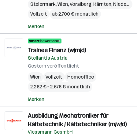
Steiermark
,
Wien
,
Voralberg
,
Kärnten
,
Niederösterreich
Vollzeit
ab 2.700 € monatlich
Merken
Trainee Finanz (w/m/d)
Stellantis Austria
Gestern veröffentlicht
Wien
Vollzeit
Homeoffice
2.262 € – 2.676 € monatlich
Merken
Ausbildung Mechatroniker für
Kältetechnik / Kältetechniker (m/w/d)
Viessmann GesmbH