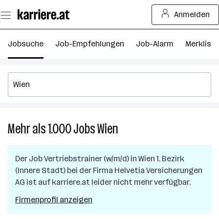
Zum
Anmelden
Seiteninhalt
springen
Jobsuche
Job-Empfehlungen
Job-Alarm
Merkliste
Mehr als 1.000
Jobs
Wien
Mehr
als
1.000
Der Job
Vertriebstrainer (w/m/d)
in
Wien 1. Bezirk
Jobs
(Innere Stadt)
bei der Firma
Helvetia Versicherungen
in
AG
ist auf karriere.at leider nicht mehr verfügbar.
Wien
Firmenprofil anzeigen