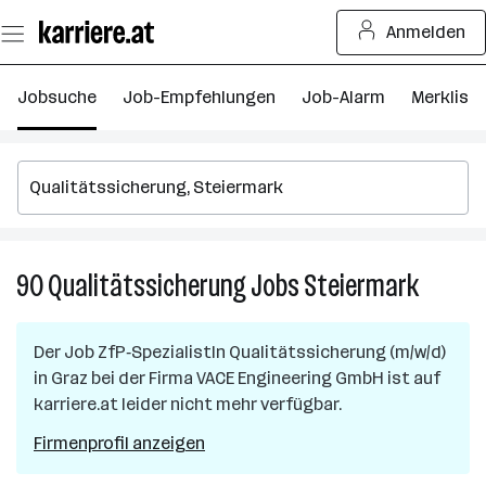
Zum
Anmelden
Seiteninhalt
springen
Jobsuche
Job-Empfehlungen
Job-Alarm
Merkliste
90
Qualitätssicherung
Jobs
Steiermark
90
Qualitä
Jobs
Der Job
ZfP‑SpezialistIn Qualitätssicherung (m/w/d)
in
in
Graz
bei der Firma
VACE Engineering GmbH
ist auf
Steierm
karriere.at leider nicht mehr verfügbar.
Firmenprofil anzeigen