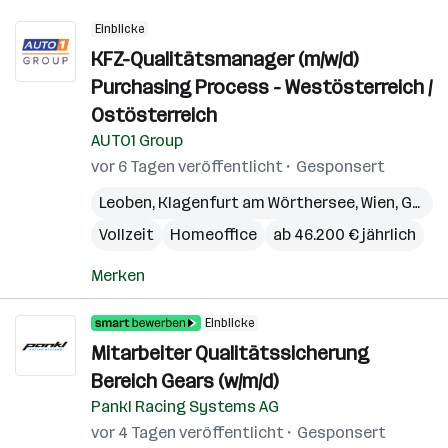
Einblicke
KFZ-Qualitätsmanager (m/w/d)
Purchasing Process - Westösterreich /
Ostösterreich
AUTO1 Group
vor 6 Tagen veröffentlicht
Gesponsert
Leoben
,
Klagenfurt am Wörthersee
,
Wien
,
Graz
,
Vollzeit
Homeoffice
ab 46.200 € jährlich
Merken
Einblicke
Mitarbeiter Qualitätssicherung
Bereich Gears (w/m/d)
Pankl Racing Systems AG
vor 4 Tagen veröffentlicht
Gesponsert