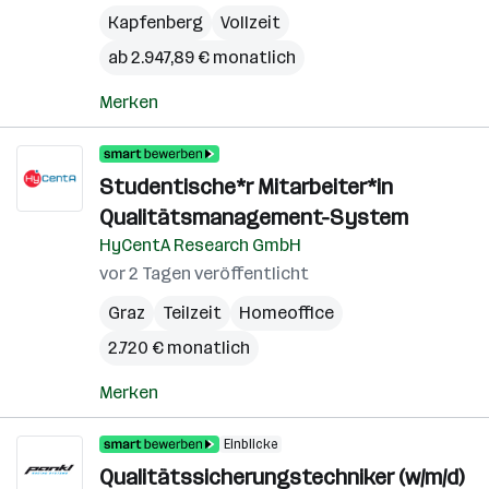
Kapfenberg
Vollzeit
ab 2.947,89 € monatlich
Merken
Studentische*r Mitarbeiter*in
Qualitätsmanagement-System
HyCentA Research GmbH
vor 2 Tagen veröffentlicht
Graz
Teilzeit
Homeoffice
2.720 € monatlich
Merken
Einblicke
Qualitätssicherungstechniker (w/m/d)