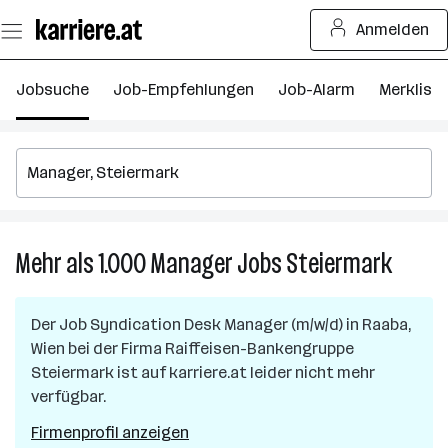
Zum
Anmelden
Seiteninhalt
springen
Jobsuche
Job-Empfehlungen
Job-Alarm
Merkliste
Mehr als 1.000
Manager
Jobs
Steiermark
Mehr
als
1.000
Der Job
Syndication Desk Manager (m/w/d)
in
Raaba,
Manage
Wien
bei der Firma
Raiffeisen-Bankengruppe
Jobs
Steiermark
ist auf karriere.at leider nicht mehr
in
verfügbar.
Steier
Firmenprofil anzeigen