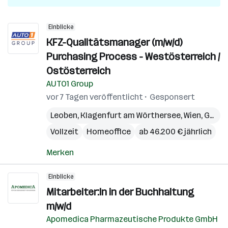
Einblicke
KFZ-Qualitätsmanager (m/w/d)
Purchasing Process - Westösterreich /
Ostösterreich
AUTO1 Group
vor 7 Tagen veröffentlicht
Gesponsert
Leoben
,
Klagenfurt am Wörthersee
,
Wien
,
Graz
,
Vollzeit
Homeoffice
ab 46.200 € jährlich
Merken
Einblicke
Mitarbeiter:In in der Buchhaltung
m/w/d
Apomedica Pharmazeutische Produkte GmbH