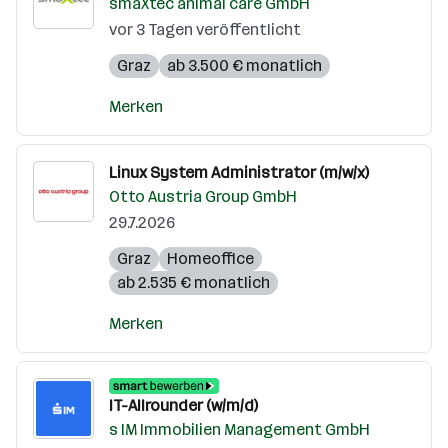
smaXtec animal care GmbH
vor 3 Tagen veröffentlicht
Graz
ab 3.500 € monatlich
Merken
Linux System Administrator (m/w/x)
Otto Austria Group GmbH
29.7.2026
Graz
Homeoffice
ab 2.535 € monatlich
Merken
IT-Allrounder (w/m/d)
s IM Immobilien Management GmbH