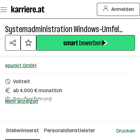
Zum
Anmelden
Seiteninhalt
springen
Systemadministration Windows-Umfeld (w/m/x)
epunkt GmbH
Vollzeit
ab 4.000 € monatlich
Berufserfahrung
Mehr anzeigen
Graz
Über das Unternehmen
Stelleninserat
Personaldienstleister
Drucken
Linz