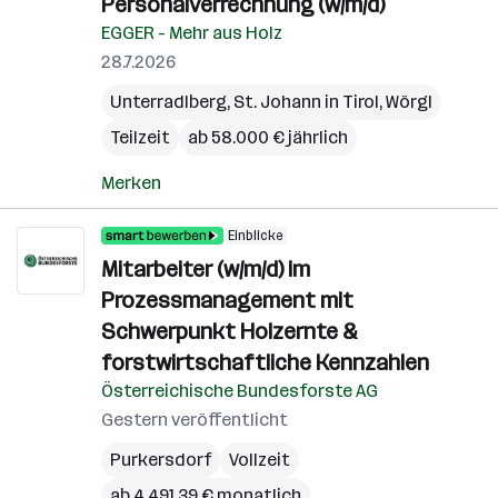
Personalverrechnung (w/m/d)
EGGER - Mehr aus Holz
28.7.2026
Unterradlberg
,
St. Johann in Tirol
,
Wörgl
Teilzeit
ab 58.000 € jährlich
Merken
Einblicke
Mitarbeiter (w/m/d) im
Prozessmanagement mit
Schwerpunkt Holzernte &
forstwirtschaftliche Kennzahlen
Österreichische Bundesforste AG
Gestern veröffentlicht
Purkersdorf
Vollzeit
ab 4.491,39 € monatlich