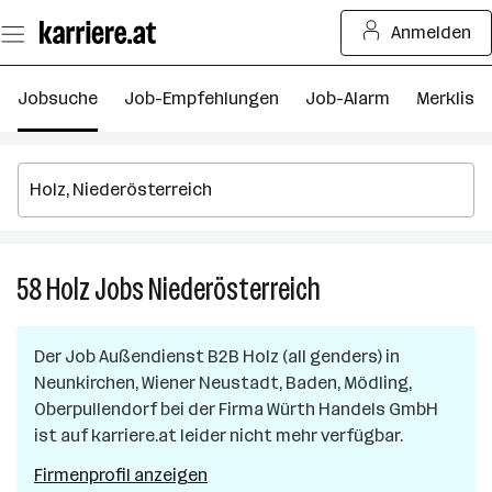
Zum
Anmelden
Seiteninhalt
springen
Jobsuche
Job-Empfehlungen
Job-Alarm
Merkliste
58
Holz
Jobs
Niederösterreich
58
Holz
Jobs
Der Job
Außendienst B2B Holz (all genders)
in
in
Neunkirchen, Wiener Neustadt, Baden, Mödling,
Niederösterreich
Oberpullendorf
bei der Firma
Würth Handels GmbH
ist auf karriere.at leider nicht mehr verfügbar.
Firmenprofil anzeigen