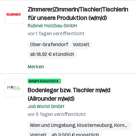
Zimmerer/Zimmerin/Tischler/Tischlerin
für unsere Produktion (w/m/d)
Rubner Holzbau GmbH
vor 1 Tagen veröffentlicht
Ober-Grafendorf
Vollzeit
ab 18,92 € stündlich
Merken
Bodenleger bzw. Tischler m/w/d
(Allrounder m/w/d)
Job World GmbH
vor 5 Tagen veröffentlicht
Wien und Umgebung
,
Klosterneuburg
,
Korneuburg
Vollzeit
ab 3.000 € monatlich