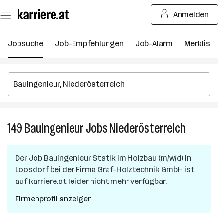
Zum
Anmelden
Seiteninhalt
springen
Jobsuche
Job-Empfehlungen
Job-Alarm
Merkliste
149
Bauingenieur
Jobs
Niederösterreich
149
Bauingen
Jobs
Der Job
Bauingenieur Statik im Holzbau (m/w/d)
in
in
Loosdorf
bei der Firma
Graf-Holztechnik GmbH
ist
Niederös
auf karriere.at leider nicht mehr verfügbar.
Firmenprofil anzeigen