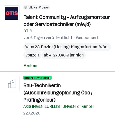
Einblicke
Videos
Talent Community - Aufzugsmonteur
oder Servicetechniker (m/w/d)
OTIS
vor 6 Tagen veröffentlicht
Gesponsert
Wien 23. Bezirk (Liesing)
,
Klagenfurt am Wörthersee
Vollzeit
ab 41.270,46 € jährlich
Merken
Bau-Techniker:in
(Ausschreibungsplanung Öba /
Prüfingenieur)
AXIS INGENIEURLEISTUNGEN ZT GmbH
22.7.2026